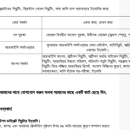
্যাটবেড প্রিন্টিং, ক্রিস্টাল লেবেল প্রিন্টিং, সাদা কালি তাপ স্থানান্তর ইত্যাদির জন্য
বোর্ড সমর্থন
একক মাথা, ডাবল মাথা
নল সুরক্ষা
নোজেল বিপরীত সংযোগ সুরক্ষা, উদ্দীপক নোজেল (ফ্ল্যাশ স্প্রে), শর্ট 
মূলধারার আরআইপি সফটওয়্যার যেমন মেইনটপ, ফটোপ্রিন্ট, আল্ট্রাপ্
আরআইপি সফটওয়্যার
ওয়াসাচ ইত্যাদি।
আরআইপি ফাংশন, মাল্টিপল প্রিন্টিং, মাল্টিপল অর্ডার সাইকেল প্রিন্টিং,
প্রিন্টিং, স্বয়ংক্রিয় উচ্চতা পরিমাপ, পরিবর্তন পয়েন্ট প্রিন্টিং, সরঞ্জা
ফাংশন সমর্থন
প্রিন্টিং দিয়ে সজ্জিত,স্বয়ংক্রিয় রিসেট, সংযোগ বিচ্ছিন্ন মুদ্রণ, কা
সনাক্তকরণ, কালি স্ট্যাক স্ব-পরীক্ষা, ইত্যাদি
হলে আমাদের সাথে যোগাযোগ করুন অথবা আমাদের কাছে একটি বার্তা ছেড়ে দিন,
ধন্যবাদ!
েশন ডাইরেক্ট প্রিন্টার ইত্যাদি।
মড়া, কাপড় এবং অন্যান্য টেক্সটাইল পৃষ্ঠতল উপর রঙ ফটো-স্তরের মুদ্রণ সম্পাদন করতে