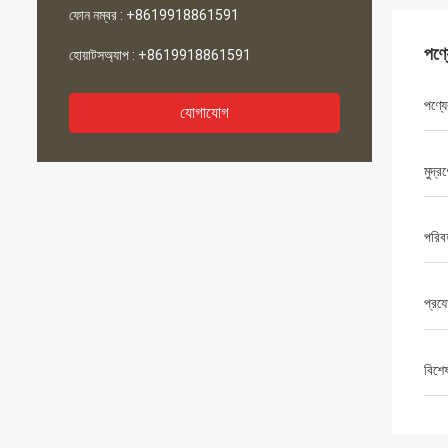
ফোন নম্বর :
+8619918861591
পণ্
হোয়াটসঅ্যাপ :
+8619918861591
পণ্যে
যোগাযোগ
মুদ্র
পরিব
প্রযো
বিশে