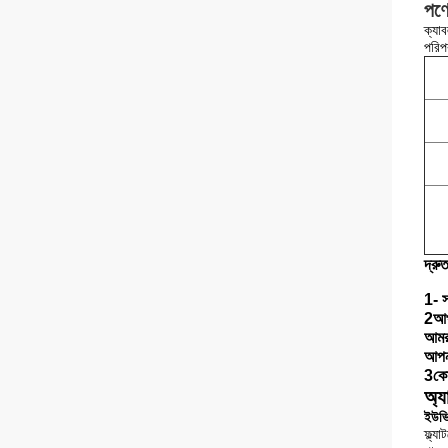
পণ্য
ক্যাব
পরিপ
দ্রু
1- স
2আপন
আমর
আপনা
3কোন
অ্য
ইউভি 
ফ্ল্য