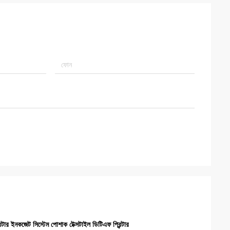
িন্টার ইনকজেট সিস্টেম পোশাক টেক্সটাইল ডিটিএফ প্রিন্টার