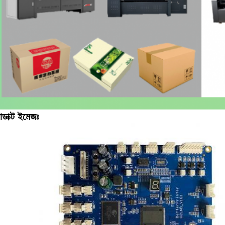
োডাক্ট ইমেজঃ