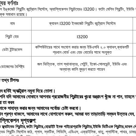
ের বর্ণনাঃ
ল ইঙ্কজেট প্রিন্টিং কন্ট্রোল সিস্টেম, অ্যাপ্লিকেশন প্রিন্টহেডঃ I3200। ফটো মেশিন প্রিন্টিং, ইউভি ফ্ল
ক্ক সমাধান রয়েছে।
নাম
ক্যাবল I3200 ইনকজেট প্রিন্টিং কন্ট্রোল সিস্টেম
প্রিন্ট হেড
I3200
কম্পিউটারের সাথে সংযোগ করার জন্য ইউএসবি ২.০ ক্যাবল,ক্যাবলটি
ডেটা ইন্টারফেস
প্রধান বোর্ড এবং হেড বোর্ডের সাথে সংযুক্ত
জল ভিত্তিক, তাপ স্থানান্তর, পেইন্ট, ইকো-সোলভেন্ট, ইউভি এবং
ডোজেলের বৈশিষ্ট্য
অন্যান্য কালি মুদ্রণ করতে পারেন
ত তথ্য টিপসঃ
ব ছবিই অ্যাক্টুরাল নমুনা দিয়ে তোলা।
ি যদি আমাদের দোকানে আপনার প্রয়োজনীয় প্রিন্টারের খুচরা যন্ত্রাংশ খুঁজে না পান, তা
া তা করব
কে সাহায্য করার জন্য আমাদের সর্বোচ্চ চেষ্টা করবো।
 প্রশ্ন থাকলে, আমাদের সাথে যোগাযোগ করুন, আমরা যত তাড়াতাড়ি সম্ভব উত্তর দেব, 
:
াপ্লিকেশন দৃশ্যকল্প
ফ্ল্যাটবেড প্রিন্টার,ফটো প্রিন্টার,হোয়াইট ইনক পাইরোগ্রাফি প্রিন্টার,ইউভি ডিটিএফ প্রিন্টার,ডাবল স্ট
াটবেড প্রিন্টিং সিস্টেম কাঠ, গ্লাস, স্ফটিক, পিভিসি, এবিএস, এক্রাইলিক, ধাতু, প্লাস্টিক, পাথর, চা