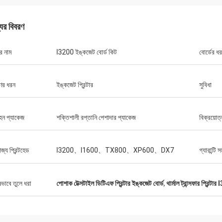
যের বিবরণ
র নাম
I3200 ইঙ্কজেট বোর্ড কিট
বোর্ডের ধ
ণের ধরন
ইঙ্কজেট প্রিন্টার
সুবিধা
হন প্যাকেজ
শক্তিশালী রপ্তানি পেশাদার প্যাকেজ
বিক্রয়োত
জ্য প্রিন্টহেড
I3200、I1600、TX800、XP600、DX7
গ্যারান্টি 
ষভাবে তুলে ধরা
পোশাক টেক্সটাইল ডিটিএফ প্রিন্টার ইঙ্কজেট বোর্ড
,
থার্মাল ট্রান্সফার প্রিন্