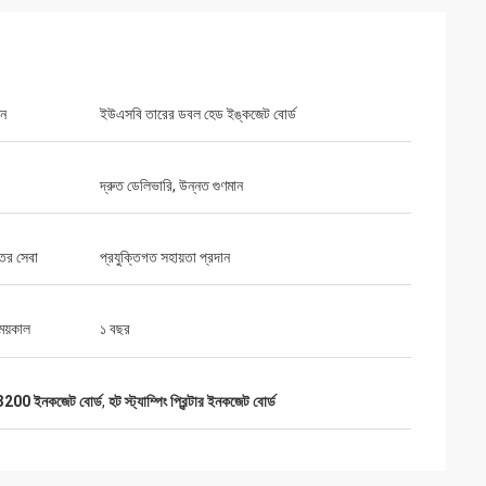
রন
ইউএসবি তারের ডবল হেড ইঙ্কজেট বোর্ড
দ্রুত ডেলিভারি, উন্নত গুণমান
্তর সেবা
প্রযুক্তিগত সহায়তা প্রদান
সময়কাল
১ বছর
টার I3200 ইনকজেট বোর্ড
,
হট স্ট্যাম্পিং প্রিন্টার ইনকজেট বোর্ড