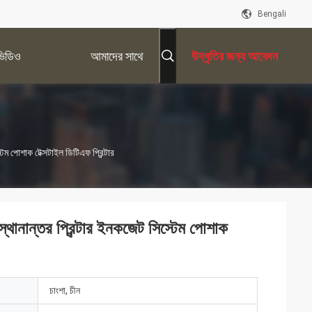
Bengali
ভিডিও
আমাদের সাথে
উদ্ধৃতির জন্য আবেদন
যোগাযোগ করুন
্টেম পোশাক টেক্সটাইল ডিটিএফ প্রিন্টার
স্থানান্তর প্রিন্টার ইনকজেট সিস্টেম পোশাক
চাংশা, চীন