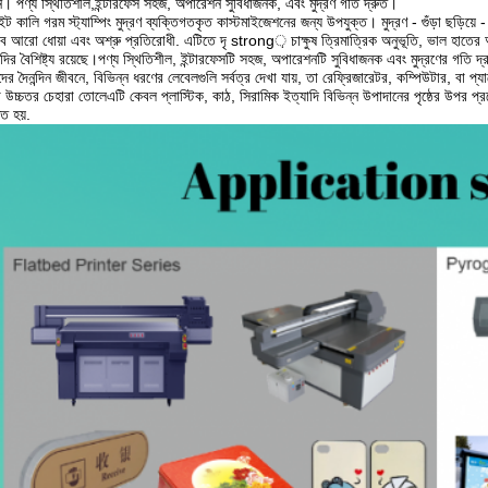
ন। পণ্য স্থিতিশীল,ইন্টারফেস সহজ, অপারেশন সুবিধাজনক, এবং মুদ্রণ গতি দ্রুত।
ইট কালি গরম স্ট্যাম্পিং মুদ্রণ ব্যক্তিগতকৃত কাস্টমাইজেশনের জন্য উপযুক্ত। মুদ্রণ - গুঁড়া ছড়িয়ে - 
াব আরো ধোয়া এবং অশ্রু প্রতিরোধী. এটিতে দৃ strong় চাক্ষুষ ত্রিমাত্রিক অনুভূতি, ভাল হাতের অন
াদির বৈশিষ্ট্য রয়েছে।পণ্য স্থিতিশীল, ইন্টারফেসটি সহজ, অপারেশনটি সুবিধাজনক এবং মুদ্রণের গতি দ
ের দৈনন্দিন জীবনে, বিভিন্ন ধরণের লেবেলগুলি সর্বত্র দেখা যায়, তা রেফ্রিজারেটর, কম্পিউটার, বা 
উচ্চতর চেহারা তোলেএটি কেবল প্লাস্টিক, কাঠ, সিরামিক ইত্যাদি বিভিন্ন উপাদানের পৃষ্ঠের উপর প্রয
ৃত হয়.