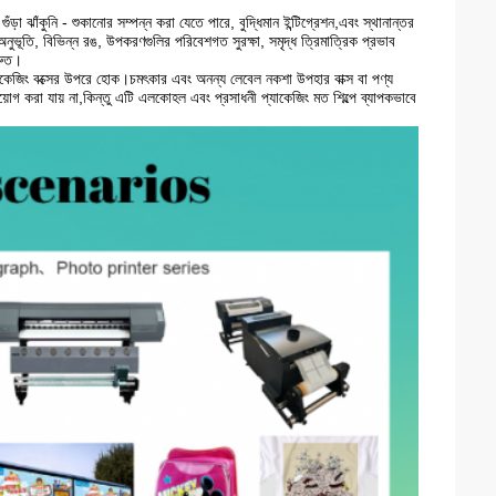
গুঁড়া ঝাঁকুনি - শুকানোর সম্পন্ন করা যেতে পারে, বুদ্ধিমান ইন্টিগ্রেশন,এবং স্থানান্তর
ুভূতি, বিভিন্ন রঙ, উপকরণগুলির পরিবেশগত সুরক্ষা, সমৃদ্ধ ত্রিমাত্রিক প্রভাব
্রুত।
প্যাকেজিং বক্সের উপরে হোক।চমৎকার এবং অনন্য লেবেল নকশা উপহার বাক্স বা পণ্য
়োগ করা যায় না,কিন্তু এটি এলকোহল এবং প্রসাধনী প্যাকেজিং মত শিল্পে ব্যাপকভাবে