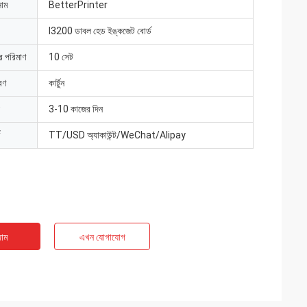
নাম
BetterPrinter
I3200 ডাবল হেড ইঙ্কজেট বোর্ড
ার পরিমাণ
10 সেট
রণ
কার্টুন
3-10 কাজের দিন
TT/USD অ্যাকাউন্ট/WeChat/Alipay
াম
এখন যোগাযোগ