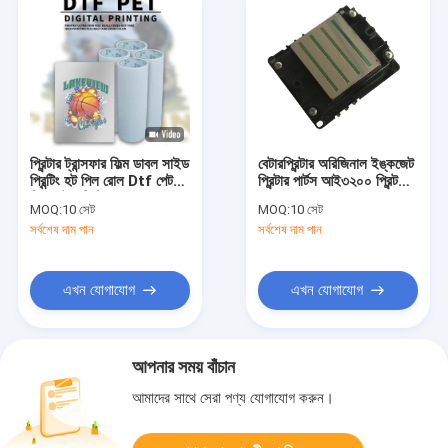
প্রিন্টার ট্রান্সফার ফিল্ম ডাবল সাইড
বেটারপ্রিন্টার অরিজিনাল ইঙ্কজেট
প্রিন্টিং হট পিল রোল Dtf পেট
প্রিন্টার পার্টস আই৩২০০ প্রিন্ট
ফিল্ম বেটার প্রিন্টার
হেড
MOQ:
10 সেট
MOQ:
10 সেট
সর্বশেষ দাম পান
সর্বশেষ দাম পান
এখন যোগাযোগ
এখন যোগাযোগ
আপনার সময় বাঁচান
আমাদের সাথে সেরা পণ্য যোগাযোগ করুন।