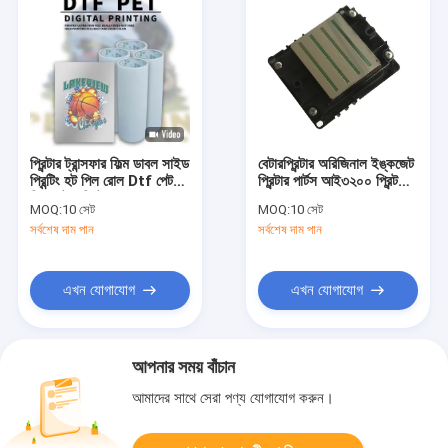
প্রিন্টার ট্রান্সফার ফিল্ম ডাবল সাইড
বেটারপ্রিন্টার অরিজিনাল ইঙ্কজেট
প্রিন্টিং হট পিল রোল Dtf পেট
প্রিন্টার পার্টস আই৩২০০ প্রিন্ট
ফিল্ম বেটার প্রিন্টার
হেড
MOQ:
10 সেট
MOQ:
10 সেট
সর্বশেষ দাম পান
সর্বশেষ দাম পান
এখন যোগাযোগ
এখন যোগাযোগ
আপনার সময় বাঁচান
আমাদের সাথে সেরা পণ্য যোগাযোগ করুন।