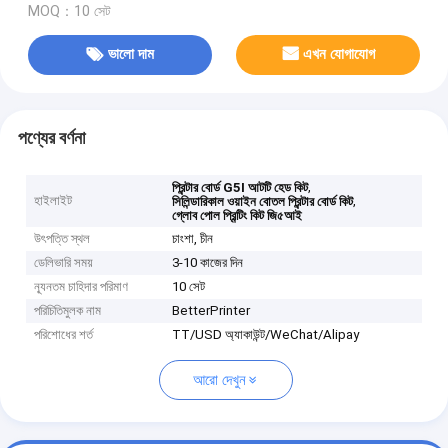
MOQ：10 সেট
ভালো দাম
এখন যোগাযোগ
পণ্যের বর্ণনা
,
প্রিন্টার বোর্ড G5I আটটি হেড কিট
হাইলাইট
,
সিলিন্ডারিকাল ওয়াইন বোতল প্রিন্টার বোর্ড কিট
গ্লোব পোল প্রিন্টিং কিট জি৫আই
উৎপত্তি স্থল
চাংশা, চীন
ডেলিভারি সময়
3-10 কাজের দিন
ন্যূনতম চাহিদার পরিমাণ
10 সেট
পরিচিতিমুলক নাম
BetterPrinter
পরিশোধের শর্ত
TT/USD অ্যাকাউন্ট/WeChat/Alipay
আরো দেখুন