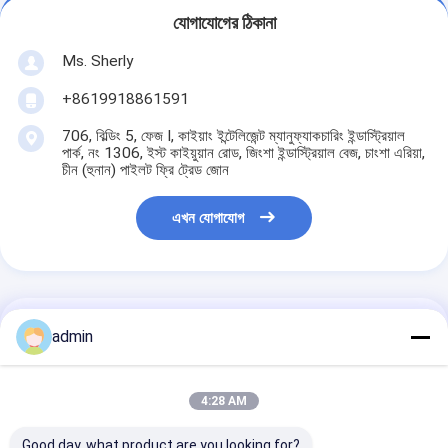
যোগাযোগের ঠিকানা
Ms. Sherly
+8619918861591
706, বিল্ডিং 5, ফেজ I, কাইয়াং ইন্টেলিজেন্ট ম্যানুফ্যাকচারিং ইন্ডাস্ট্রিয়াল
পার্ক, নং 1306, ইস্ট কাইয়ুয়ান রোড, জিংশা ইন্ডাস্ট্রিয়াল বেজ, চাংশা এরিয়া,
চীন (হুনান) পাইলট ফ্রি ট্রেড জোন
এখন যোগাযোগ
এর সেরা মূল্য পান
admin
প্রিন্টার বোর্ড G5I আটটি
4:28 AM
হেড কিট
Good day, what product are you looking for?