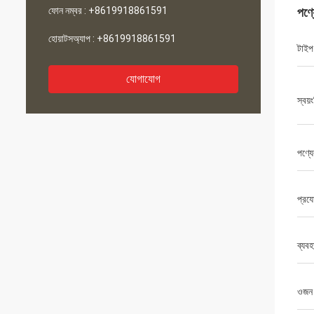
ফোন নম্বর :
+8619918861591
পণ্
হোয়াটসঅ্যাপ :
+8619918861591
টাইপ
যোগাযোগ
স্বয়
পণ্যে
প্রযো
ব্যবহ
ওজন