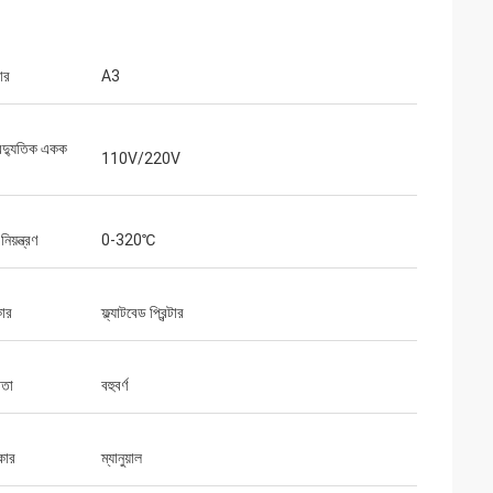
ার
A3
বৈদ্যুতিক একক
110V/220V
িয়ন্ত্রণ
0-320℃
কার
ফ্ল্যাটবেড প্রিন্টার
াতা
বহুবর্ণ
কার
ম্যানুয়াল