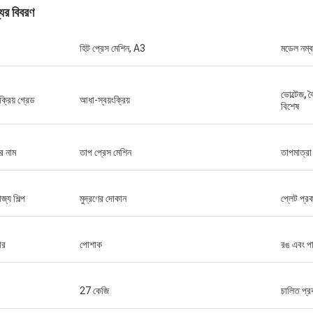
যের বিবরণ
হিট প্রেস মেশিন, A3
মডেল নম্ব
ভোল্টেজ, 
ংক্রিয় গ্রেড
আধা-স্বয়ংক্রিয়
বিশেষ
র নাম
তাপ প্রেস মেশিন
তাপমাত্রা ন
জ্য শিল্প
মুদ্রণের দোকান
প্লেট প্র
ার
পোশাক
রঙ এবং প
27 কেজি
চালিত প্র