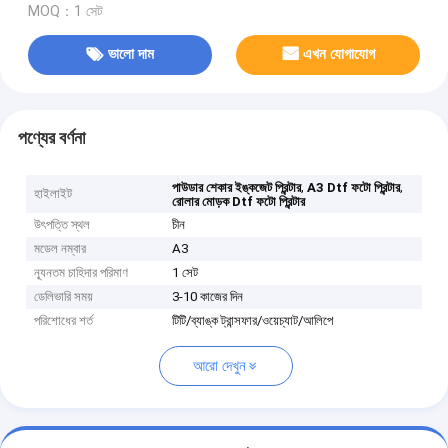
MOQ：1 সেট
ভালো দাম
এখন যোগাযোগ
পণ্যের বর্ণনা
,
,
পাউডার শেকার ইঙ্কজেট প্রিন্টার
A3 Dtf ফটো প্রিন্টার
হাইলাইট
রোলার মোড়ক Dtf ফটো প্রিন্টার
উৎপত্তি স্থল
চীন
মডেল নম্বার
A3
ন্যূনতম চাহিদার পরিমাণ
1 সেট
ডেলিভারি সময়
3-10 কাজের দিন
পরিশোধের শর্ত
টিটি/ব্যাঙ্ক ট্রান্সফার/ওয়েচ্যাট/আলিপে
আরো দেখুন