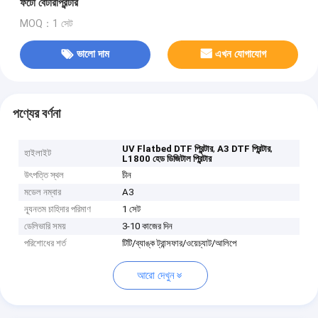
ফটো বেটারপ্রিন্টার
MOQ：1 সেট
ভালো দাম
এখন যোগাযোগ
পণ্যের বর্ণনা
,
,
UV Flatbed DTF প্রিন্টার
A3 DTF প্রিন্টার
হাইলাইট
L1800 হেড ডিজিটাল প্রিন্টার
উৎপত্তি স্থল
চীন
মডেল নম্বার
A3
ন্যূনতম চাহিদার পরিমাণ
1 সেট
ডেলিভারি সময়
3-10 কাজের দিন
পরিশোধের শর্ত
টিটি/ব্যাঙ্ক ট্রান্সফার/ওয়েচ্যাট/আলিপে
আরো দেখুন