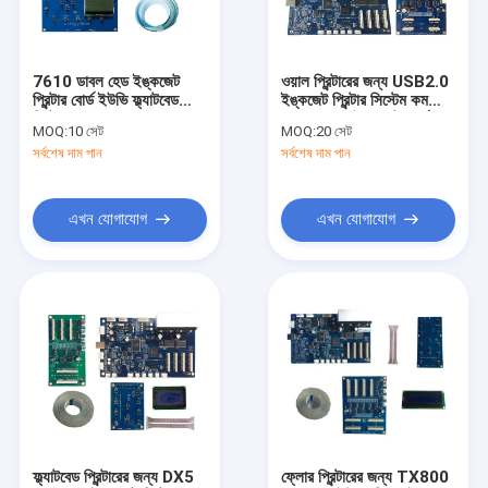
আমাদের সম্পর্কে
কারখানা ভ্রমণ
7610 ডাবল হেড ইঙ্কজেট
ওয়াল প্রিন্টারের জন্য USB2.0
প্রিন্টার বোর্ড ইউভি ফ্ল্যাটবেড
ইঙ্কজেট প্রিন্টার সিস্টেম কম
মান নিয়ন্ত্রণ
প্রিন্টারের জন্য কম খরচে ব্যবহার
খরচে 4720 ইঙ্কজেট বোর্ড
MOQ:
10 সেট
MOQ:
20 সেট
সর্বশেষ দাম পান
সর্বশেষ দাম পান
যোগাযোগ করুন
উদ্ধৃতির জন্য আবেদন
এখন যোগাযোগ
এখন যোগাযোগ
এপসন প্রিন্টার বোর্ড
ইউভি ডিটিএফ ফটো প্রিন্টার বোর্ড
ইউএসবি ২.০ ইউএসবি ৩.০ জিআইজিই প্রিন্টার বোর্ড
UV DTF প্রিন্টার
ফ্ল্যাটবেড প্রিন্টারের জন্য DX5
ফ্লোর প্রিন্টারের জন্য TX800