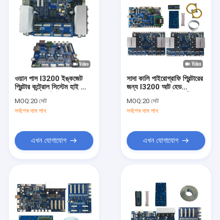
ওয়ান পাস I3200 ইঙ্কজেট
সাদা কালি পাইরোগ্রাফি প্রিন্টারের
প্রিন্টার কন্ট্রোল সিস্টেম হাই স্পিড
জন্য I3200 আট হেড
ওয়াইন বোতল প্রিন্টারের জন্য
USB3.0 ইঙ্কজেট বোর্ড
MOQ:
20 সেট
MOQ:
20 সেট
ব্যবহার করুন
সর্বশেষ দাম পান
সর্বশেষ দাম পান
এখন যোগাযোগ
এখন যোগাযোগ
বাড়ি
পণ্য
ভিডিও