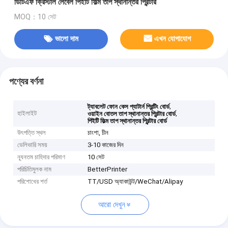
ডিটিএফ ক্রিস্টাল লেবেল পিইটি ফিল্ম তাপ স্থানান্তর প্রিন্টার
MOQ：10 সেট
ভালো দাম
এখন যোগাযোগ
পণ্যের বর্ণনা
,
ট্যাবলেট ফোন কেস প্যাটার্ন প্রিন্টিং বোর্ড
হাইলাইট
,
ওয়াইন বোতল তাপ স্থানান্তর প্রিন্টার বোর্ড
পিইটি ফিল্ম তাপ স্থানান্তর প্রিন্টার বোর্ড
উৎপত্তি স্থল
চাংশা, চীন
ডেলিভারি সময়
3-10 কাজের দিন
ন্যূনতম চাহিদার পরিমাণ
10 সেট
পরিচিতিমুলক নাম
BetterPrinter
পরিশোধের শর্ত
TT/USD অ্যাকাউন্ট/WeChat/Alipay
আরো দেখুন