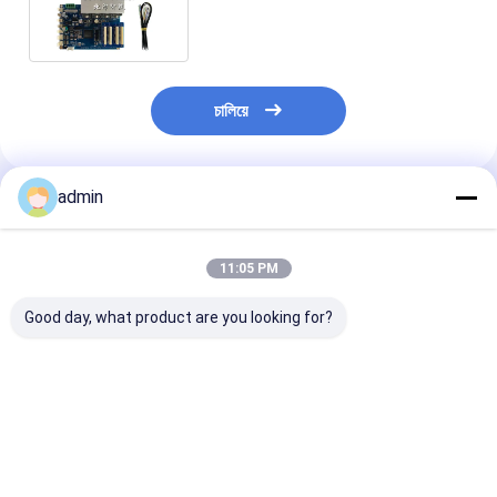
ক্রিস্টাল লেবেল পিইটি ফিল্ম তাপ স্থানান্তর
প্রিন্টার
চালিয়ে
admin
প্রস্তাবিত পণ্য
11:05 PM
Good day, what product are you looking for?
রঙ্গক ভিত্তিক কালি ইনকজেট
100 টি পর্যন্ত শীট আউটপুট
UART যোগাযোগ প্
প্রিন্টার বোর্ড সমর্থনকারী চিঠি
ক্ষমতা I3200 ইঙ্কজেট প্রিন্টার
ইনজেক্ট প্রিন্টার বো
কাগজ আকার এবং পরিমাপ
বোর্ড বিভিন্ন ইঙ্কজেট প্রিন্টিং
X 80mm X 20
100mm X 80mm X
মেশিন এবং সিস্টেমের সাথে
আউটপুট ক্ষমতা 100 শী
20mm ইনকজেট মুদ্রণ
সামঞ্জস্যপূর্ণ
ইনজেক্ট প্রিন্টিং সিস্টে