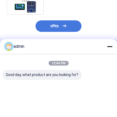
সাদা কালি গরম স্ট্যাম্পিং ডিজিটাল সরাসরি মুদ্রণ
চালিয়ে
admin
প্রস্তাবিত পণ্য
12:44 PM
Good day, what product are you looking for?
রঙ্গক ভিত্তিক কালি ইনকজেট
100 টি পর্যন্ত শীট আউটপুট
UART যোগাযোগ প্
প্রিন্টার বোর্ড সমর্থনকারী চিঠি
ক্ষমতা I3200 ইঙ্কজেট প্রিন্টার
ইনজেক্ট প্রিন্টার বো
কাগজ আকার এবং পরিমাপ
বোর্ড বিভিন্ন ইঙ্কজেট প্রিন্টিং
X 80mm X 20
100mm X 80mm X
মেশিন এবং সিস্টেমের সাথে
আউটপুট ক্ষমতা 100 শী
20mm ইনকজেট মুদ্রণ
সামঞ্জস্যপূর্ণ
ইনজেক্ট প্রিন্টিং সিস্টে