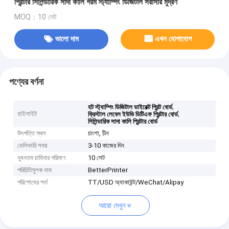
প্রিন্টার সিলিন্ডারিক সাদা কালি গরম স্ট্যাম্পিং ডিজিটাল সরাসরি মুদ্রণ
MOQ：10 সেট
ভালো দাম
এখন যোগাযোগ
পণ্যের বর্ণনা
,
হট স্ট্যাম্পিং ডিজিটাল ডাইরেক্ট প্রিন্ট বোর্ড
হাইলাইট
,
ক্রিস্টাল লেবেল ইউভি ডিটিএফ প্রিন্টার বোর্ড
সিলিন্ডারিক সাদা কালি প্রিন্টার বোর্ড
উৎপত্তি স্থল
চাংশা, চীন
ডেলিভারি সময়
3-10 কাজের দিন
ন্যূনতম চাহিদার পরিমাণ
10 সেট
পরিচিতিমুলক নাম
BetterPrinter
পরিশোধের শর্ত
TT/USD অ্যাকাউন্ট/WeChat/Alipay
আরো দেখুন