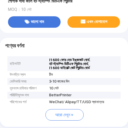
পোশাক সাদা কালি হট স্ট্যাম্পিং ডিটিএফ প্রিন্টার
MOQ：10 সেট
ভালো দাম
এখন যোগাযোগ
পণ্যের বর্ণনা
,
I1600 ফোর হেড ইঙ্কজেট বোর্ড
হাইলাইট
,
হট স্ট্যাম্পিং ডিটিএফ প্রিন্টার বোর্ড
I1600 ডাইরেক্ট জেট প্রিন্টার বোর্ড
উৎপত্তি স্থল
চীন
ডেলিভারি সময়
3-10 কাজের দিন
ন্যূনতম চাহিদার পরিমাণ
10 সেট
পরিচিতিমুলক নাম
BetterPrinter
পরিশোধের শর্ত
WeChat/ Alipay/TT/USD স্থানান্তর
আরো দেখুন