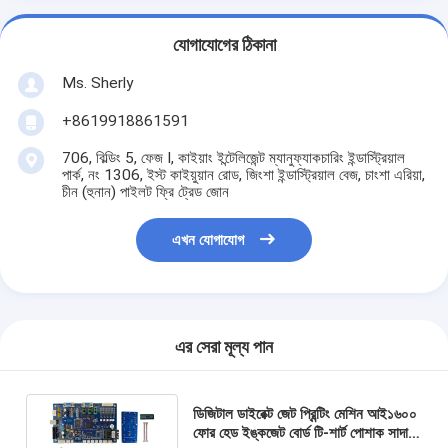
যোগাযোগের ঠিকানা
Ms. Sherly
+8619918861591
706, বিল্ডিং 5, ফেজ I, কাইয়াং ইন্টেলিজেন্ট ম্যানুফ্যাকচারিং ইন্ডাস্ট্রিয়াল
পার্ক, নং 1306, ইস্ট কাইয়ুয়ান রোড, জিংশা ইন্ডাস্ট্রিয়াল বেজ, চাংশা এরিয়া,
চীন (হুনান) পাইলট ফ্রি ট্রেড জোন
এখন যোগাযোগ
এর সেরা মূল্য পান
ডিজিটাল ডাইরেক্ট জেট প্রিন্টিং মেশিন আই১৬০০
ফোর হেড ইঙ্কজেট বোর্ড টি-শার্ট পোশাক সাদা