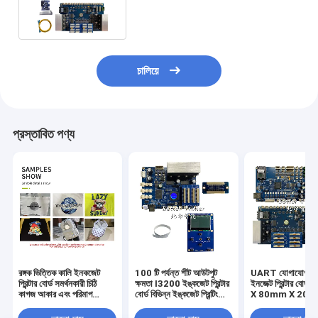
কালি হট স্ট্যাম্পিং ডিটিএফ প্রিন্টার
চালিয়ে
প্রস্তাবিত পণ্য
রঙ্গক ভিত্তিক কালি ইনকজেট
100 টি পর্যন্ত শীট আউটপুট
UART যোগাযোগ প্
প্রিন্টার বোর্ড সমর্থনকারী চিঠি
ক্ষমতা I3200 ইঙ্কজেট প্রিন্টার
ইনজেক্ট প্রিন্টার বো
কাগজ আকার এবং পরিমাপ
বোর্ড বিভিন্ন ইঙ্কজেট প্রিন্টিং
X 80mm X 20
100mm X 80mm X
মেশিন এবং সিস্টেমের সাথে
আউটপুট ক্ষমতা 100 শী
20mm ইনকজেট মুদ্রণ
সামঞ্জস্যপূর্ণ
ইনজেক্ট প্রিন্টিং সিস্টে