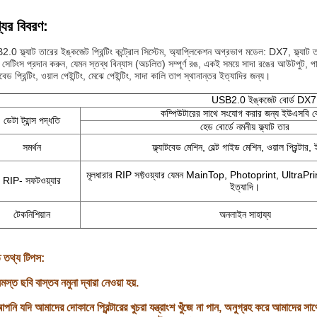
যের বিবরণ:
0 ফ্ল্যাট তারের ইঙ্কজেট প্রিন্টিং কন্ট্রোল সিস্টেম, অ্যাপ্লিকেশন অগ্রভাগ মডেল: DX7, ফ্ল্যাট ত
 সেটিংস প্রদান করুন, যেমন স্তব্ধ বিন্যাস (অচলিত) সম্পূর্ণ রঙ, একই সময়ে সাদা রঙের আউটপুট,
াটবেড প্রিন্টিং, ওয়াল পেইন্টিং, মেঝে পেইন্টিং, সাদা কালি তাপ স্থানান্তর ইত্যাদির জন্য।
USB2.0 ইঙ্কজেট বোর্ড DX7
কম্পিউটারের সাথে সংযোগ করার জন্য ইউএসবি 
ডেটা ট্রান্স পদ্ধতি
হেড বোর্ডে নমনীয় ফ্ল্যাট তার
সমর্থন
ফ্ল্যাটবেড মেশিন, বেল্ট গাইড মেশিন, ওয়াল প্রিন্টার, 
মূলধারার RIP সফ্টওয়্যার যেমন MainTop, Photoprint, Ultra
RIP- সফটওয়্যার
ইত্যাদি।
টেকনিশিয়ান
অনলাইন সাহায্য
ত তথ্য টিপস:
মস্ত ছবি বাস্তব নমুনা দ্বারা নেওয়া হয়.
পনি যদি আমাদের দোকানে প্রিন্টারের খুচরা যন্ত্রাংশ খুঁজে না পান, অনুগ্রহ করে আমাদের 