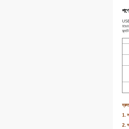
পণ্
USB2.
রঙের
ফ্ল্য
দ্রু
1. স
2. আ