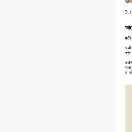
আপনা
3. ক
আবে
ফটো ম
ফ্ল্য
পণ্য
ওয়াল
কাদা
যা সম