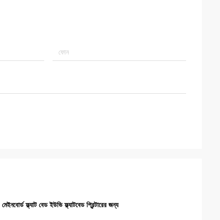
েইনবোর্ড ফ্ল্যাট বেড ইউভি ফ্ল্যাটবেড প্রিন্টারের জন্য