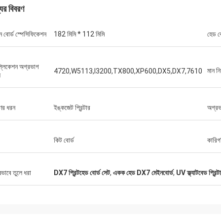
যের বিবরণ
ন বোর্ড স্পেসিফিকেশন
182 মিমি * 112 মিমি
হেড ব
প্লিকেশন অগ্রভাগ
মান নিয
4720,W5113,I3200,TX800,XP600,DX5,DX7,7610
ল
ণের ধরন
ইঙ্কজেট প্রিন্টার
অগ্র
কিট বোর্ড
কারিগ
ষভাবে তুলে ধরা
DX7 প্রিন্টহেড বোর্ড সেট
,
একক হেড DX7 মেইনবোর্ড
,
UV ফ্ল্যাটবেড প্রিন