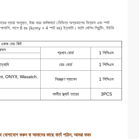
ারের দ্বারা সংযুক্ত, উচ্চ খরচ কর্মক্ষমতা।বিভিন্ন অগ্রভাগের বিন্যাস এবং স্পট
 পাশাপাশি, পাশে 8 রঙ (kcmy + 4 স্পট রঙ) ইত্যাদি। ফটো মেশিন প্রিন্টিং, ইউভি
 একক হেড কিট
কেবল
প্রধান বোর্ড
1 পিসিএস
ইত্যাদি
হেড বোর্ড
1 পিসিএস
Print, ONYX, Wasatch,
নিয়ন্ত্রণ প্যানেল
1 পিসিএস
নমনীয় ফ্ল্যাট তারের
3PCS
সাথে যোগাযোগ করুন বা আমাদের কাছে বার্তা পাঠান, আমরা করব