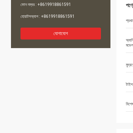
ফোন নম্বর :
+8619918861591
পণ্
হোয়াটসঅ্যাপ :
+8619918861591
প্রধা
যোগাযোগ
অ্যা
মডে
মুদ্র
টাইপ
বিশে