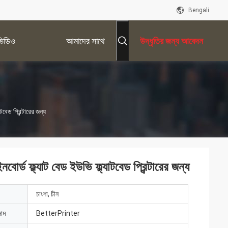
Bengali
ভিডিও
আমাদের সাথে
উদ্ধৃতির জন্য আবেদন
যোগাযোগ করুন
টবেড প্রিন্টারের জন্য
োর্ড ফ্ল্যাট বেড ইউভি ফ্ল্যাটবেড প্রিন্টারের জন্য
চাংশা, চীন
নাম
BetterPrinter