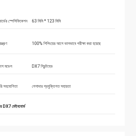
োর্ডের স্পেসিফিকেশন
63 মিমি * 123 মিমি
়ন্ত্রণ
100% শিপিংয়ের আগে ভালভাবে পরীক্ষা করা হয়েছে
ভাগ মডেল
DX7 প্রিন্টহেড
রি সহযোগিতা
পেশাদার প্রযুক্তিগত সহায়তা
্টার DX7 মেইনবোর্ড