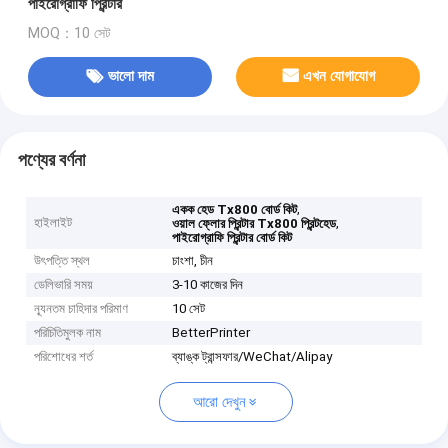
পাইরোগ্রাফি প্রিন্টার
MOQ：10 সেট
ভালো দাম
এখন যোগাযোগ
পণ্যের বর্ণনা
,
একক হেড Tx800 বোর্ড কিট
হাইলাইট
,
ওয়াল ফ্লোর প্রিন্টার Tx800 প্রিন্টহেড
পাইরোগ্রাফি প্রিন্টার বোর্ড কিট
উৎপত্তি স্থল
চাংশা, চীন
ডেলিভারি সময়
3-10 কাজের দিন
ন্যূনতম চাহিদার পরিমাণ
10 সেট
পরিচিতিমুলক নাম
BetterPrinter
পরিশোধের শর্ত
ব্যাঙ্ক ট্রান্সফার/WeChat/Alipay
আরো দেখুন