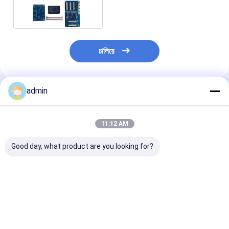
পাইরোগ্রাফি প্রিন্টার
চালিয়ে
admin
প্রস্তাবিত পণ্য
11:12 AM
Good day, what product are you looking for?
রঙ্গক ভিত্তিক কালি ইনকজেট
100 টি পর্যন্ত শীট আউটপুট
UART যোগাযোগ প্
প্রিন্টার বোর্ড সমর্থনকারী চিঠি
ক্ষমতা I3200 ইঙ্কজেট প্রিন্টার
ইনজেক্ট প্রিন্টার বো
কাগজ আকার এবং পরিমাপ
বোর্ড বিভিন্ন ইঙ্কজেট প্রিন্টিং
X 80mm X 20
100mm X 80mm X
মেশিন এবং সিস্টেমের সাথে
আউটপুট ক্ষমতা 100 শী
20mm ইনকজেট মুদ্রণ
সামঞ্জস্যপূর্ণ
ইনজেক্ট প্রিন্টিং সিস্টে