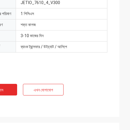
JETIO_7610_4_V300
ার পরিমাণ
1 পিসিএস
রণ
শক্ত কাগজ
3-10 কাজের দিন
ব্যাংক ট্রান্সফার / উইচ্যাট / আলিপে
াম
এখন যোগাযোগ