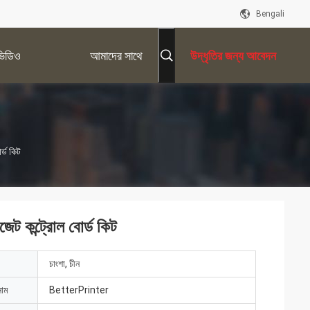
Bengali
ভিডিও
আমাদের সাথে
উদ্ধৃতির জন্য আবেদন
যোগাযোগ করুন
্ড কিট
ট কন্ট্রোল বোর্ড কিট
চাংশা, চীন
নাম
BetterPrinter