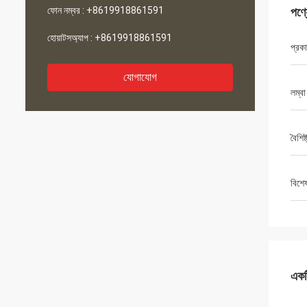
ফোন নম্বর :
+8619918861591
পণ্
হোয়াটসঅ্যাপ :
+8619918861591
প্রক
যোগাযোগ
লম্বা
বৈশিষ্
বিশে
একটি