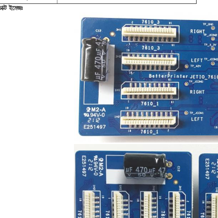
াক্ট ইমেজঃ