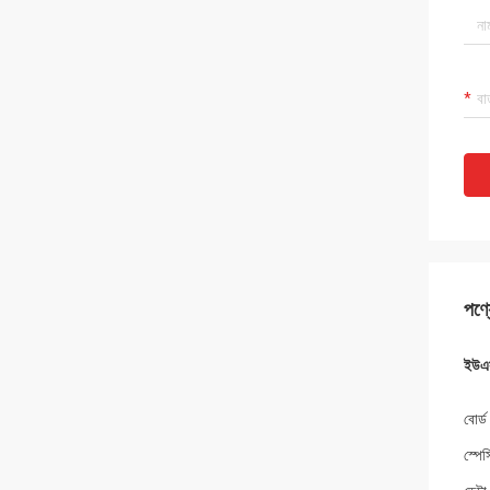
পণ্য
ইউএস
বোর্ড
স্প