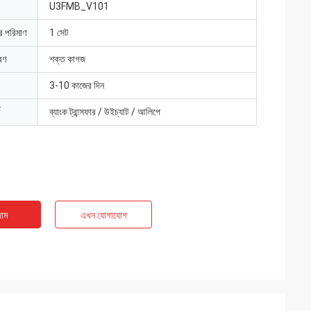
U3FMB_V101
ার পরিমাণ
1 সেট
রণ
শক্ত কাগজ
3-10 কাজের দিন
ব্যাংক ট্রান্সফার / উইচ্যাট / আলিপে
াম
এখন যোগাযোগ