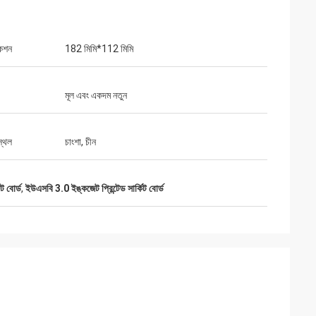
কেশন
182 মিমি*112 মিমি
মূল এবং একদম নতুন
স্থল
চাংশা, চীন
ট বোর্ড
,
ইউএসবি 3.0 ইঙ্কজেট প্রিন্টেড সার্কিট বোর্ড