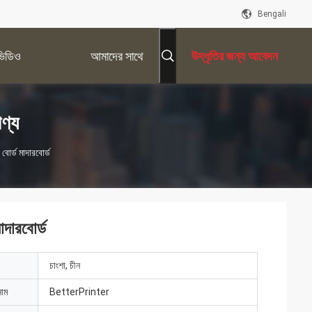
Bengali
ভিডিও
আমাদের সাথে
উদ্ধৃতির জন্য আবেদন
যোগাযোগ করুন
ণ্য
োর্ড মাদারবোর্ড
দারবোর্ড
চাংশা, চীন
নাম
BetterPrinter