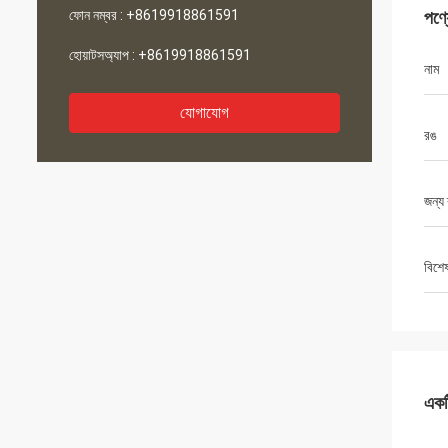
ফোন নম্বর :
+8619918861591
পণ্
হোয়াটসঅ্যাপ :
+8619918861591
নাম
যোগাযোগ
রঙ
জন্য 
বিশে
একটি