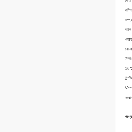
ডেটা
কম্প
সম্প্
কালি 
ওয়াই
বোতা
7*সী
16*2
2*ডি
Vcc 
সংরক্
পণ্য