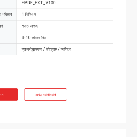
FIBRF_EXT_V100
ার পরিমাণ
1 পিসিএস
রণ
শক্ত কাগজ
3-10 কাজের দিন
ব্যাংক ট্রান্সফার / উইচ্যাট / আলিপে
াম
এখন যোগাযোগ