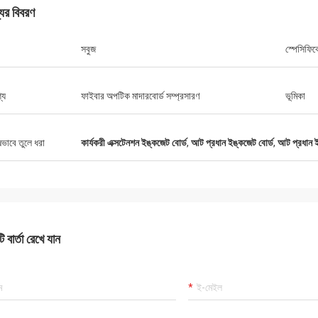
যের বিবরণ
সবুজ
স্পেসিফি
্য
ফাইবার অপটিক মাদারবোর্ড সম্প্রসারণ
ভূমিকা
ষভাবে তুলে ধরা
কার্যকরী এক্সটেনশন ইঙ্কজেট বোর্ড
,
আট প্রধান ইঙ্কজেট বোর্ড
,
আট প্রধান ই
 বার্তা রেখে যান