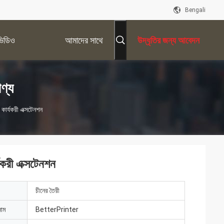
Bengali
ভিডিও
আমাদের সাথে
উদ্ধৃতির জন্য আবেদন
যোগাযোগ করুন
ণ্য
 কার্যকরী এক্সটেনশন
্যকরী এক্সটেনশন
চীনের তৈরী
নাম
BetterPrinter