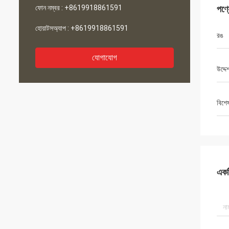
ফোন নম্বর :
+8619918861591
পণ্
হোয়াটসঅ্যাপ :
+8619918861591
রঙ
যোগাযোগ
উদ্দেশ
বিশে
একটি