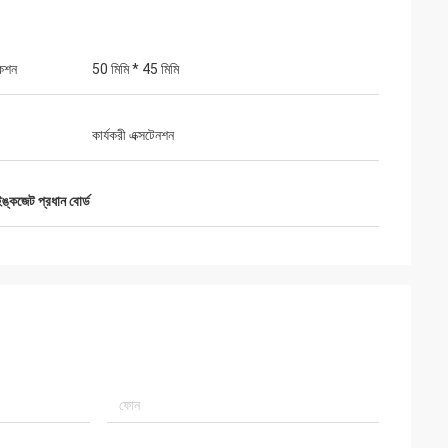
কেশন
50 মিমি * 45 মিমি
কার্যকরী এক্সটেনশন
ঙ্কজেট প্রধান বোর্ড