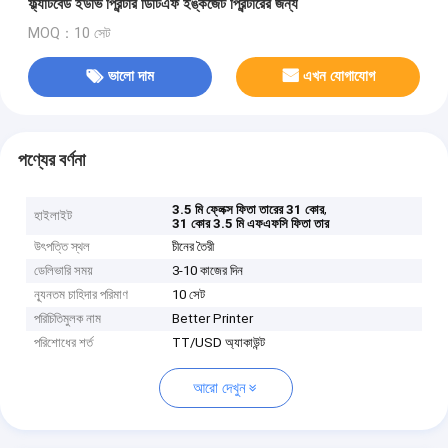
ফ্ল্যাটবেড ইউভি প্রিন্টার ডিটিএফ ইঙ্কজেট প্রিন্টারের জন্য
MOQ：10 সেট
ভালো দাম
এখন যোগাযোগ
পণ্যের বর্ণনা
,
3.5 মি ফ্লেক্স ফিতা তারের 31 কোর
হাইলাইট
31 কোর 3.5 মি এফএফসি ফিতা তার
উৎপত্তি স্থল
চীনের তৈরী
ডেলিভারি সময়
3-10 কাজের দিন
ন্যূনতম চাহিদার পরিমাণ
10 সেট
পরিচিতিমুলক নাম
Better Printer
পরিশোধের শর্ত
TT/USD অ্যাকাউন্ট
আরো দেখুন