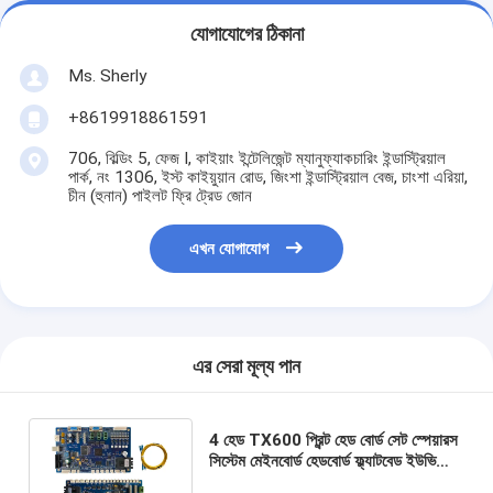
যোগাযোগের ঠিকানা
Ms. Sherly
+8619918861591
706, বিল্ডিং 5, ফেজ I, কাইয়াং ইন্টেলিজেন্ট ম্যানুফ্যাকচারিং ইন্ডাস্ট্রিয়াল
পার্ক, নং 1306, ইস্ট কাইয়ুয়ান রোড, জিংশা ইন্ডাস্ট্রিয়াল বেজ, চাংশা এরিয়া,
চীন (হুনান) পাইলট ফ্রি ট্রেড জোন
এখন যোগাযোগ
এর সেরা মূল্য পান
4 হেড TX600 প্রিন্ট হেড বোর্ড সেট স্পেয়ারস
সিস্টেম মেইনবোর্ড হেডবোর্ড ফ্ল্যাটবেড ইউভি
প্রিন্টার ডিটিএফ ইঙ্কজেট প্রিন্টারের জন্য