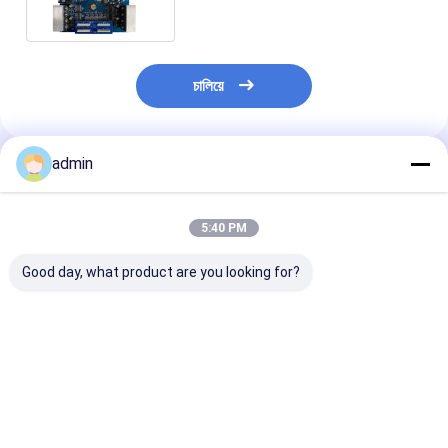
চালিয়ে
admin
প্রস্তাবিত পণ্য
5:40 PM
Good day, what product are you looking for?
রঙ্গক ভিত্তিক কালি ইনকজেট
100 টি পর্যন্ত শীট আউটপুট
UART যোগাযোগ প্
প্রিন্টার বোর্ড সমর্থনকারী চিঠি
ক্ষমতা I3200 ইঙ্কজেট প্রিন্টার
ইনজেক্ট প্রিন্টার বো
কাগজ আকার এবং পরিমাপ
বোর্ড বিভিন্ন ইঙ্কজেট প্রিন্টিং
X 80mm X 20
100mm X 80mm X
মেশিন এবং সিস্টেমের সাথে
আউটপুট ক্ষমতা 100 শী
20mm ইনকজেট মুদ্রণ
সামঞ্জস্যপূর্ণ
ইনজেক্ট প্রিন্টিং সিস্টে
ভালো দাম
ভালো দাম
ভালো দাম
অপারেশন জন্য অপ্টিমাইজ করা
ডিজাইন করা হয়েছে