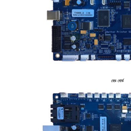
হেড বোর্ড