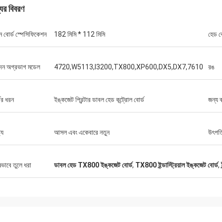
যের বিবরণ
ন বোর্ড স্পেসিফিকেশন
182 মিমি * 112 মিমি
হেড ব
ন অগ্রভাগ মডেল
4720,W5113,I3200,TX800,XP600,DX5,DX7,7610
রঙ
ের ধরন
ইঙ্কজেট প্রিন্টার ডাবল হেড কন্ট্রোল বোর্ড
জন্য 
ট্য
আসল এবং একেবারে নতুন
উৎপত্
ষভাবে তুলে ধরা
ডাবল হেড TX800 ইঙ্কজেট বোর্ড
,
TX800 ইন্ডাস্ট্রিয়াল ইঙ্কজেট বোর্ড
,