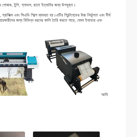
ের পোষাক, টুপি, গ্লাভস, ছাতা ইত্যাদির জন্য উপযুক্ত।
রাফিক্স এবং সিএডি শিল্পে ব্যবহৃত হয়।এটির প্রিন্টহেডের উচ্চ নির্ভুলতা এবং দীর্ঘ
যবহারকারীদের জন্য বিভিন্ন ধরনের কালি তৈরি করতে পারে, যেমন ইনডোর এবং
আমি