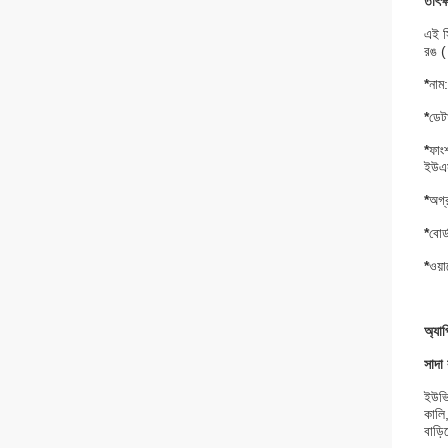
তাৎক
এই স
রঙ (
*
নাম
*
ডেট
*
ফাংশ
ইউএস
*
অগ্
*
বোর
*
ওয়
অ্যা
সাদা 
ইউভি
কালি,
বাড়ি