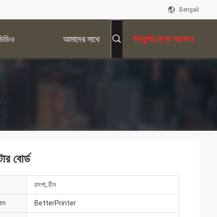
Bengali
ভিডিও
আমাদের সাথে
উদ্ধৃতির জন্য আবেদন
যোগাযোগ করুন
ার বোর্ড
চাংশা, চীন
নাম
BetterPrinter