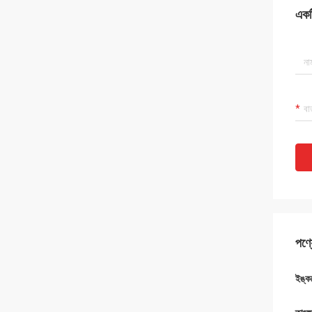
একটি
পণ্য
ইঙ্ক