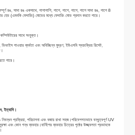
সম্পূর্ণ রঙ, সাদা রঙ একসাথে, পাশাপাশি, পাশে, পাশে, পাশে, পাশে সাদা রঙ, পাশে 8
কলার হেড (এমনকি ফেদারিং) মোডের মধ্যে ফেদারিং মোড প্রদান করতে পারে।
কম্পিউটারের সাথে সংযুক্ত।
টিং, ডিভাইস পাওয়ার ব্যর্থতা এবং অবিচ্ছিন্ন মুদ্রণ, ইউএসবি স্বয়ংক্রিয় রিসেট,
ি।
 করতে পারে।
শিন, ইত্যাদি।
 নিবন্ধন প্রক্রিয়া, পরিচালনা এবং বজায় রাখা সহজ।পরিবেশগতভাবে বন্ধুত্বপূর্ণ UV
ুরক্ষা এবং কোন গন্ধ ব্যবহার।বার্নিশের ব্যবহার চিত্রের পৃষ্ঠের উজ্জ্বলতা প্রভাবকে
ে।