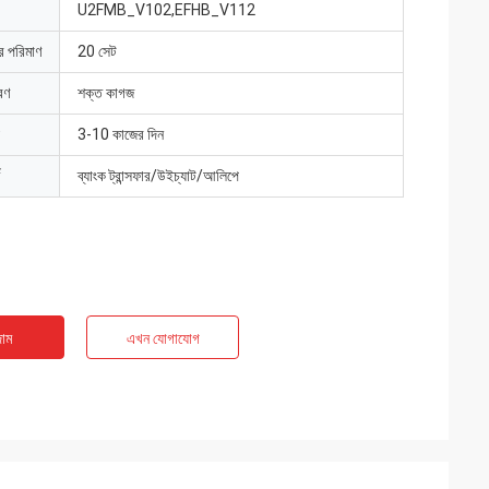
U2FMB_V102,EFHB_V112
ার পরিমাণ
20 সেট
রণ
শক্ত কাগজ
3-10 কাজের দিন
ব্যাংক ট্রান্সফার/উইচ্যাট/আলিপে
াম
এখন যোগাযোগ