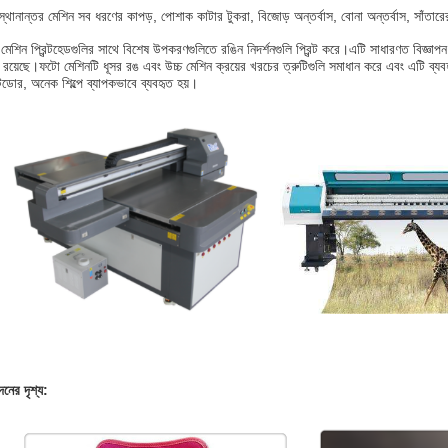
স্থানান্তর মেশিন সব ধরণের কাপড়, পোশাক কাটার টুকরা, বিজোড় অন্তর্বাস, বোনা অন্তর্বাস, সাঁতার
েশিন প্রিন্টহেডগুলির সাথে বিশেষ উপকরণগুলিতে রঙিন নিদর্শনগুলি প্রিন্ট করে।এটি সাধারণত বিজ্ঞাপন, গ্
 রয়েছে।ফটো মেশিনটি ধূসর রঙ এবং উচ্চ মেশিন ক্রয়ের খরচের ত্রুটিগুলি সমাধান করে এবং এটি ব্
োর, অনেক শিল্পে ব্যাপকভাবে ব্যবহৃত হয়।
নের দৃশ্য: