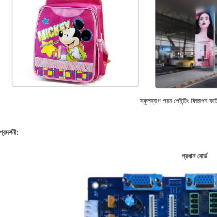
স্কুলব্যাগ গরম পেইন্টিং বিজ্ঞাপন ফট
প্রদর্শনী:
প্রধান বোর্ড