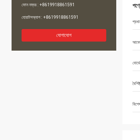
ফোন নম্বর :
+8619918861591
পণ্
হোয়াটসঅ্যাপ :
+8619918861591
প্রধা
যোগাযোগ
আবেদ
বোর্ড
বৈশিষ্
বিশে