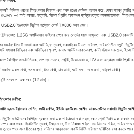
্ষণিক বিবরণ:
্কিমটি বিভিন্ন ধরণের স্প্রিংকলার বিন্যাস এবং স্পট রঙের সেটিংস প্রদান করে, যেমন স্তব্ধ (সারি) 
 KCMY +4 স্পট কালার, ইত্যাদি, বিশেষ প্রিন্টিং অ্যাকশন ব্যক্তিগতকৃত কাস্টমাইজেশন, স্প্রিং
: USB2.0 ইঙ্কজেট প্রিন্টার কন্ট্রোল বোর্ড TX800 ডবল হেড।
া ইন্টারফেস: 1.25G অপটিক্যাল ফাইবার স্প্রে কার বোর্ডের সাথে সংযুক্ত, এবং USB2.0 কেবলটি 
ন সমর্থন: বিরোধী সংঘর্ষ এবং অবিচ্ছিন্ন মুদ্রণ, স্বয়ংক্রিয় উচ্চতা পরিমাপ, পরিবর্তনশীল পয়েন্ট প্রিন্
বি সংযোগ বিচ্ছিন্ন এবং অবিচ্ছিন্ন মুদ্রণ, কাগজ আউট সনাক্তকরণ, কালি স্ট্যাক স্ব-চেক, ইত্যাদ
রভাগ বৈশিষ্ট্য: জল-ভিত্তিক, তাপ স্থানান্তর, পেইন্ট, ইকো-দ্রাবক, UV এবং অন্যান্য কালি প্রিন্ট
্ড সমর্থন: একক মাথা, ডবল মাথা, তিন মাথা, চার মাথা, আট মাথা, ষোল মাথা, বত্রিশ মাথা।
ারেন্টি সময়কাল: এক বছর (12 মাস)।
প্লিকেশন মেশিন:
কালি স্ক্যাল্ড ট্রান্সফার মেশিন, ফটো মেশিন, ইউভি ফ্ল্যাটবেড মেশিন, ডাবল-স্টেশন সরাসরি প্রিন্টিং মে
 প্রিন্টিং সলিউশনের বৈশিষ্ট্য: ব্যবহার করা এবং পরিচালনা করা সহজ, কোন প্লেট তৈরি এবং বারবার রঙ
 স্প্রে এবং শুষ্ক, স্থিতিশীল মুদ্রণ, উজ্জ্বল রং, উচ্চ নিরাময় শক্তি, কম নিরাময় শক্তি, পরিবেশগত স
য়ে তুলতে পারে এবং চিত্রের পৃষ্ঠে বার্নিশের আনুগত্যও একটি নির্দিষ্ট পরিমাণে ছবিটিকে রক্ষা করতে পার