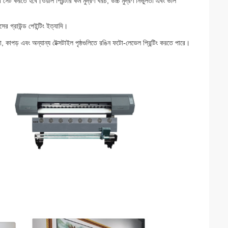
 করতে হবে।ওয়াল প্রিন্টার কম মুদ্রণ খরচ, উচ্চ মুদ্রণ নির্ভুলতা এবং ভাল
র গ্রাউন্ড পেইন্টিং ইত্যাদি।
ড়া, কাপড় এবং অন্যান্য টেক্সটাইল পৃষ্ঠগুলিতে রঙিন ফটো-লেভেল প্রিন্টিং করতে পারে।