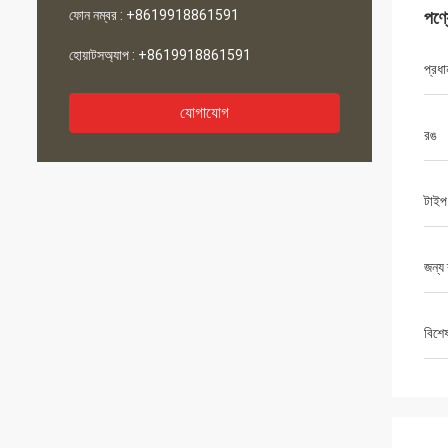
ফোন নম্বর :
+8619918861591
পণ্
হোয়াটসঅ্যাপ :
+8619918861591
প্রধা
যোগাযোগ
রঙ
টাইপ
জন্য 
বিশে