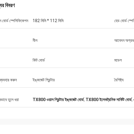
যের বিবরণ
ন বোর্ড স্পেসিফিকেশন
182 মিমি * 112 মিমি
হেড বোর্ড স্প
নীল
আবেদন অগ্রভ
কিট বোর্ড
মডেল
ব্যবহার করুন
ইঙ্কজেট প্রিন্টার
বৈশিষ্ট্য
ষভাবে তুলে ধরা
TX800 ওয়াল প্রিন্টার ইঙ্কজেট বোর্ড
,
TX800 ইলেকট্রনিক সার্কিট বোর্ড
,