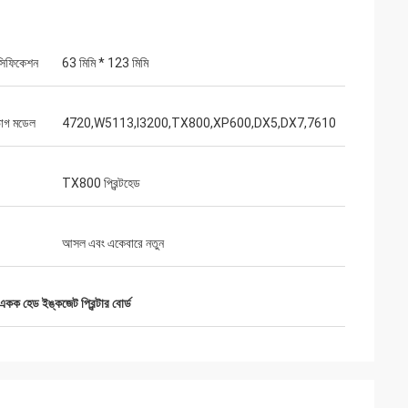
েসিফিকেশন
63 মিমি * 123 মিমি
াগ মডেল
4720,W5113,I3200,TX800,XP600,DX5,DX7,7610
TX800 প্রিন্টহেড
আসল এবং একেবারে নতুন
একক হেড ইঙ্কজেট প্রিন্টার বোর্ড