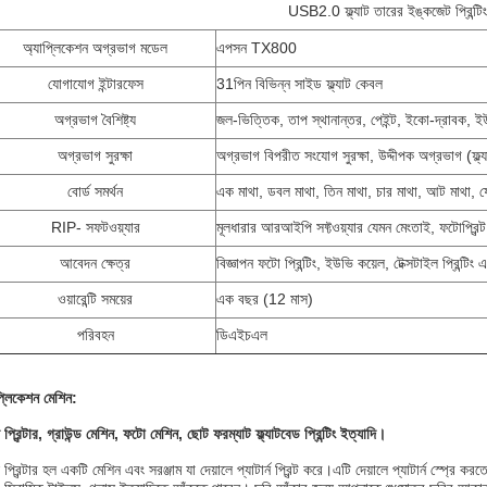
USB2.0 ফ্ল্যাট তারের ইঙ্কজেট প্রিন্টিং 
অ্যাপ্লিকেশন অগ্রভাগ মডেল
এপসন TX800
যোগাযোগ ইন্টারফেস
31পিন বিভিন্ন সাইড ফ্ল্যাট কেবল
অগ্রভাগ বৈশিষ্ট্য
জল-ভিত্তিক, তাপ স্থানান্তর, পেইন্ট, ইকো-দ্রাবক, ইউ
অগ্রভাগ সুরক্ষা
অগ্রভাগ বিপরীত সংযোগ সুরক্ষা, উদ্দীপক অগ্রভাগ (ফ্ল্যাশ স
বোর্ড সমর্থন
এক মাথা, ডবল মাথা, তিন মাথা, চার মাথা, আট মাথা, ষ
RIP- সফটওয়্যার
মূলধারার আরআইপি সফ্টওয়্যার যেমন মেংতাই, ফটোপ্রিন্ট
আবেদন ক্ষেত্র
বিজ্ঞাপন ফটো প্রিন্টিং, ইউভি কয়েল, টেক্সটাইল প্রিন্টিং এ
ওয়ারেন্টি সময়ের
এক বছর (12 মাস)
পরিবহন
ডিএইচএল
প্লিকেশন মেশিন:
 প্রিন্টার, গ্রাউন্ড মেশিন, ফটো মেশিন, ছোট ফরম্যাট ফ্ল্যাটবেড প্রিন্টিং ইত্যাদি।
 প্রিন্টার হল একটি মেশিন এবং সরঞ্জাম যা দেয়ালে প্যাটার্ন প্রিন্ট করে।এটি দেয়ালে প্যাটার্ন স্প্রে