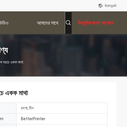
Bengali
ভিডিও
আমাদের সাথে
উদ্ধৃতির জন্য আবেদন
যোগাযোগ করুন
ণ্য
য কম খরচে একক মাথা
রচে একক মাথা
চাংশা, চীন
নাম
BetterPrinter