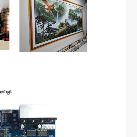
র্ড
স্যুট