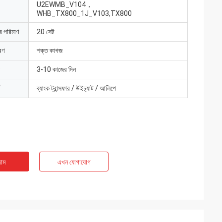
U2EWMB_V104，
WHB_TX800_1J_V103,TX800
ার পরিমাণ
20 সেট
রণ
শক্ত কাগজ
3-10 কাজের দিন
ব্যাংক ট্রান্সফার / উইচ্যাট / আলিপে
াম
এখন যোগাযোগ