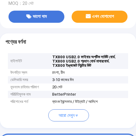
MOQ：20 সেট
ভালো দাম
এখন যোগাযোগ
পণ্যের বর্ণনা
,
TX800 USB2.0 ফাইবার অপটিক সার্কিট বোর্ড
হাইলাইট
,
TX800 USB2.0 প্রধান বোর্ড মাদারবোর্ড
TX800 ইঙ্কজেট প্রিন্টার কিট
উৎপত্তি স্থল
চাংশা, চীন
ডেলিভারি সময়
3-10 কাজের দিন
ন্যূনতম চাহিদার পরিমাণ
20 সেট
পরিচিতিমুলক নাম
BetterPrinter
পরিশোধের শর্ত
ব্যাংক ট্রান্সফার / উইচ্যাট / আলিপে
আরো দেখুন