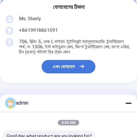
যোগাযোগের ঠিকানা
Ms. Sherly
+8619918861591
706, বিল্ডিং 5, ফেজ I, কাইয়াং ইন্টেলিজেন্ট ম্যানুফ্যাকচারিং ইন্ডাস্ট্রিয়াল
পার্ক, নং 1306, ইস্ট কাইয়ুয়ান রোড, জিংশা ইন্ডাস্ট্রিয়াল বেজ, চাংশা এরিয়া,
চীন (হুনান) পাইলট ফ্রি ট্রেড জোন
এখন যোগাযোগ
এর সেরা মূল্য পান
admin
ফটো প্রিন্টারের জন্য TX800
4:42 AM
ইঙ্কজেট প্রিন্টার বোর্ড সেট
USB2.0 ডাবল হেড
Good day, what product are you looking for?