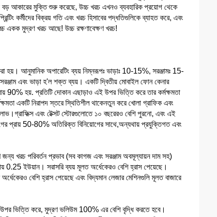
 বড় আকারের মুক্তি শুরু করেছে, উচ্চ খরচ এখনও ব্যবহারিক প্রয়োগ থেকে
টিং কর্মীদের বিক্রয় গতি এবং খরচ হিসাবের পদ্ধতিগুলিকে ব্যাহত করে, এবং
 উচ্চ একক মুদ্রণ খরচ আছে! উচ্চ রক্ষণাবেক্ষণ খরচ!
করা হয়। আনুমানিক অপারেটিং ব্যয় নিম্নরূপঃ ভাড়াঃ 10-15%, সরঞ্জামঃ 15-
াম এবং ভাড়া হ'ল শক্ত ব্যয়। একটি দ্বিতীয় মোবাইল ফোন কেনার
রায় 90% হয়. প্রতিটি দোকান এছাড়াও এই উপর ভিত্তি করে তার কর্মক্ষমতা
র্মক্ষমতা একটি নিরাপদ স্তরে স্থিতিশীল থাকেনতুন করে খোলা গ্রাফিক এবং
বছর লাভ।গ্রাফিক্স এবং টেক্সট স্টোরগুলোতে ১০ বছরেরও বেশি পুরনো, এবং এই
য়োগের প্রায় 50-80% অতিরিক্ত বিনিয়োগের সাথে,অন্যথায় প্রযুক্তিগত এবং
ণ জন্য খরচ পরিবর্তন প্রভাব (সব কাগজ এবং সরঞ্জাম অবমূল্যায়ন দাম সহ)
ায় 0.25 ইউয়ান। সরাসরি ব্যয় মূলত অর্ধেকেরও বেশি হ্রাস পেয়েছে।
 অর্ধেকেরও বেশি হ্রাস পেয়েছে এবং বিদ্যমান লেজার মেশিনগুলি মূলত বাজারে
ধতির উপর ভিত্তি করে, মুদ্রণ ভলিউম 100% এর বেশি বৃদ্ধি করতে হবে।