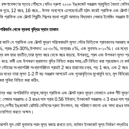
রক্ষণাবেক্ষণের স্তরে পৌঁছবে।যদিও দ্রুপা ২০০৮ ইঙ্কজেট সরঞ্জাম প্রযুক্তি বৈধতা মেশিন
 দূরে, 12 বছর, 16 বছর... উলফ অবশেষে এসেছেন!এটি হঠাৎ করেই গ্রাফিক এবং টেক্সট প্রিন্
ি গ্রাফিক এবং টেক্সট প্রিন্টিং শিল্পের ব্যথা পয়েন্ট আঘাতঃ বিদ্যমান লেজার ইমেজিং সরঞ্জাম
পরিবর্তন থেকে ব্যবসা বৃদ্ধির স্থান তাকান
 জানি যে গ্রাফিক এবং টেক্সট মুদ্রণ পরিষেবাগুলি মূলত স্টোর ভিত্তিক গ্রাহকদের সরবরাহ 
 শ্রমঃ 25-30%,উপাদান: ২৫-৩০%, অন্যরাঃ ৫%, এবং মুনাফাঃ ৮-১০%। এর মধ্যে সরঞ্জ
ন্য কম ব্যয় ব্যতীত,তারা মূলত বছর থেকে বছর বাড়ছে. উপরন্তু, শ্রম এবং উপকরণ মূলত প্
 করে. কর্মী এবং উপকরণ ক্রমাগত বৃদ্ধি নিশ্চিত করার সময়,এটি নিশ্চিত করা প্রয়োজন যে ক
সট স্টোরের সংখ্যাগরিষ্ঠ সংখ্যাগরিষ্ঠতা প্রায়ই 2 বছর হারানোর চক্র, গড় 1 বছর, এবং 2 
ের মধ্যে তারা মূলত 1-2 টি বড় সরঞ্জাম আপডেট এবং পুনরাবৃত্তির মুখোমুখি হবে, মূল বিনি
েবা সুবিধা নিশ্চিত করা কঠিন.
ান্য খরচ অপরিবর্তিত থাকুক,আসুন গ্রাফিক এবং টেক্সট দ্রুত মুদ্রণ দোকানে একক শীট মুদ্র
: লেজার সরঞ্জামঃ এ 3 রঙের দাম প্রায় 0.56 ইউয়ান; ইনকজেট সরঞ্জামঃ এ 3 রঙের দাম প্র
মানে,দেশীয় ইঙ্কজেট রোটারি মেশিনের দ্রুত উৎপাদন, বড় পরিমাণে কালো এবং সাদা রঙের দাম
তিযোগিতা করতে অক্ষম।
আপনি মূল মোট মুনাফার পরম মূল্য বজায় রাখতে চান, বর্তমান ইনকজেট মূল্য নির্ধারণ পদ্