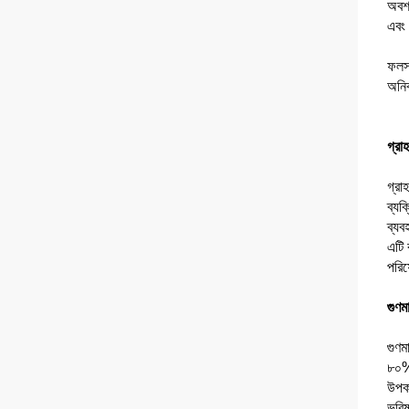
অবশ্
এবং 
ফলস্
অনিব
গ্রা
গ্রা
ব্যক
ব্যব
এটি 
পরিষ
গুণম
গুণম
৮০% 
উপকর
ভবিষ