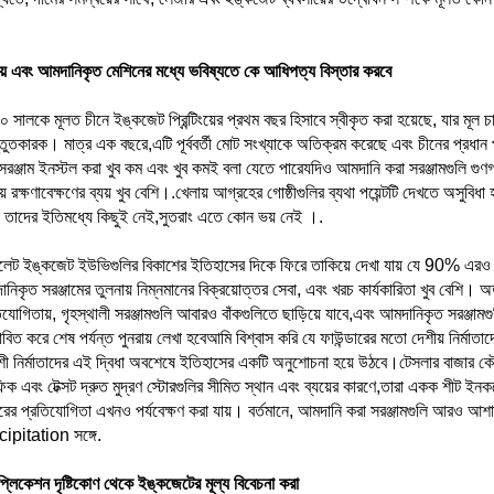
য় এবং আমদানিকৃত মেশিনের মধ্যে ভবিষ্যতে কে আধিপত্য বিস্তার করবে
 সালকে মূলত চীনে ইঙ্কজেট প্রিন্টিংয়ের প্রথম বছর হিসাবে স্বীকৃত করা হয়েছে, যার মূল চা
্তুতকারক। মাত্র এক বছরে,এটি পূর্ববর্তী মোট সংখ্যাকে অতিক্রম করেছে এবং চীনের প্রধা
সরঞ্জাম ইনস্টল করা খুব কম এবং খুব কমই বলা যেতে পারেযদিও আমদানি করা সরঞ্জামগুলি গুণগত
ায়ে রক্ষণাবেক্ষণের ব্যয় খুব বেশি।.খেলায় আগ্রহের গোষ্ঠীগুলির ব্যথা পয়েন্টটি দেখতে অসুব
 তাদের ইতিমধ্যে কিছুই নেই,সুতরাং এতে কোন ভয় নেই ।.
বলেট ইঙ্কজেট ইউভিগুলির বিকাশের ইতিহাসের দিকে ফিরে তাকিয়ে দেখা যায় যে 90% এরও বেশি
নিকৃত সরঞ্জামের তুলনায় নিম্নমানের বিক্রয়োত্তর সেবা, এবং খরচ কার্যকারিতা খুব বেশি।
িযোগিতায়, গৃহস্থালী সরঞ্জামগুলি আবারও বাঁকগুলিতে ছাড়িয়ে যাবে,এবং আমদানিকৃত সরঞ্জামগ
াবিত করে শেষ পর্যন্ত পুনরায় লেখা হবেআমি বিশ্বাস করি যে ফাউন্ডারের মতো দেশীয় নির্মাত
শী নির্মাতাদের এই দ্বিধা অবশেষে ইতিহাসের একটি অনুশোচনা হয়ে উঠবে।টেসলার বাজার ক
ফিক এবং টেক্সট দ্রুত মুদ্রণ স্টোরগুলির সীমিত স্থান এবং ব্যয়ের কারণে,তারা একক শীট 
রের প্রতিযোগিতা এখনও পর্যবেক্ষণ করা যায়। বর্তমানে, আমদানি করা সরঞ্জামগুলি আরও আশ
ipitation সঙ্গে.
প্লিকেশন দৃষ্টিকোণ থেকে ইঙ্কজেটের মূল্য বিবেচনা করা