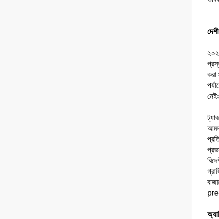
দেশী
২০২০
প্রস
করা 
পর্য
নেইঃ
ট্যা
আমদা
প্রত
প্রভ
বিদে
গ্রা
বাজা
prec
অ্যা