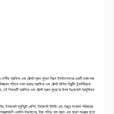
শীয় গ্রাফিক এবং টেক্সট দ্রুত মুদ্রণ শিল্পে ইনস্টলেশনের একটি তরঙ্গ শুরু
্বল গতিতে দখল করছে,গ্রাফিক এবং টেক্সট র্যাপিড প্রিন্টিং ইন্ডাস্ট্রিকে
ে, এই নিবন্ধটি গ্রাফিক এবং টেক্সট দ্রুত মুদ্রণের উপর ইঙ্কজেট প্রযুক্তির
্টার, ইনকজেট ব্লুপ্রিন্ট মেশিন, ট্যাবলেট ইউভি এবং প্রচুর সংখ্যক পরিবারের
 সরঞ্জামগুলি একদিন উচ্চমানের, উচ্চ গতির, কম খরচে এবং মুদ্রণ যন্ত্রের মতো