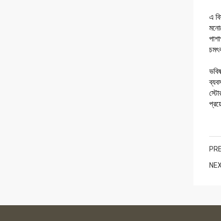
এ বি
মনোয
পাশা
চমৎক
ভবিষ
ব্যব
স্টো
প্রয
PRE
NEX