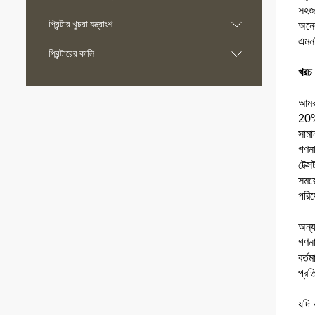
সহজ 
প্রিন্টার খুচরা যন্ত্রাংশ
অনেক
এমনক
প্রিন্টারের কালি
খরচ 
আমরা
20%,
সামা
গণনা
টেক্
সময়
পরিষ
অন্য
গণনা
বর্ত
প্র
যদি 