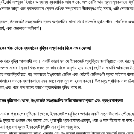
যই,যদি সম্পূরক হিসাবে অন্যান্য ব্যবসায়িক আয় থাকে, অপারেটিং আয় তুলনামূলকভাবে স্থিত
দোকান ভাড়া খরচ ব্যাপকভাবে স্কেল রৈখিক সম্প্রসারণ সীমাবদ্ধএকই সময়ে, এটি দোকানের 
বরূপ, ইনকজেক্ট সরঞ্জামগুলির দ্রুত অগ্রগতির সাথে সাথে দামগুলি হ্রাস পাবে।গ্রাফিক এবং টেক
ার্য, এবং মেরুকরণ অনিবার্য।
হকের খরচ থেকে ব্যবসায়ের বৃদ্ধির সম্ভাবনার দিকে নজর দেওয়া
হক খরচ বৃদ্ধি আশাবাদী নয়। একটি কারণ হল যে ইনকজেট প্রযুক্তির জনপ্রিয়তা এবং খরচ হ
্তিগত সাধারণ মুদ্রণ খরচ দ্রুত দোকান থেকে অদৃশ্য হয়ে যাবে।ছোট ও মাঝারি আকারের উদ্য
হার করবেদ্বিতীয়ত, বড় আকারের ইঙ্কজেট মেশিন এবং রোটারি মেশিনগুলি দ্রুত সাইফন ঘটনা 
বাজারের দামকে ব্যাপকভাবে দমন করবে এবং মুনাফা হ্রাস করবে। উপরন্তু গ্রাফিক এবং টেক্সট দ্র
েবা,এবং খরচ কম দামের কারণে ক্রমবর্ধমান বৃদ্ধি পাবে না.
ানের দৃষ্টিকোণ থেকে, ইঙ্কজেট সরঞ্জামগুলির অভিযোজনযোগ্যতা এবং গ্রহণযোগ্যতা
ান এবং প্রয়োগের দৃষ্টিকোণ থেকে, ইনকজেট প্রযুক্তির গুণমান একটি নতুন উচ্চতায় পৌঁছেছে
মুদ্রণের গুণমান বেশ ভালো এবং পুরোপুরি গ্রহণযোগ্যএছাড়া, খরচ ও দাম বিবেচনা না করে 
ণ প্রয়োগ মূলত ইনকজেট প্রিন্টিং এর সুবিধা প্রযুক্তি.
্যতে, দামের সমন্বয়ের সাথে, লেজার এবং ইঙ্কজেট ব্যবসায়ের উদ্বোধন সম্পর্কে মূলত