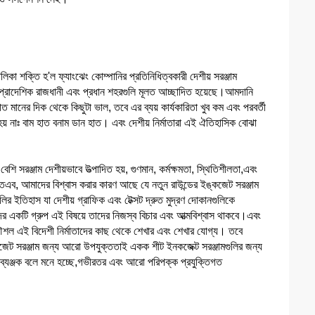
লিকা শক্তি হ'ল ফ্যাংঝেং কোম্পানির প্রতিনিধিত্বকারী দেশীয় সরঞ্জাম
ন প্রাদেশিক রাজধানী এবং প্রধান শহরগুলি মূলত আচ্ছাদিত হয়েছে।আমদানি
 মানের দিক থেকে কিছুটা ভাল, তবে এর ব্যয় কার্যকারিতা খুব কম এবং পরবর্তী
িধা হয় নাঃ বাম হাত বনাম ডান হাত। এবং দেশীয় নির্মাতারা এই ঐতিহাসিক বোঝা
 সরঞ্জাম দেশীয়ভাবে উত্পাদিত হয়, গুণমান, কর্মক্ষমতা, স্থিতিশীলতা,এবং
 অতএব, আমাদের বিশ্বাস করার কারণ আছে যে নতুন রাউন্ডের ইঙ্কজেট সরঞ্জাম
ুলির ইতিহাস যা দেশীয় গ্রাফিক এবং টেক্সট দ্রুত মুদ্রণ দোকানগুলিকে
াদের একটি গ্রুপ এই বিষয়ে তাদের নিজস্ব বিচার এবং আত্মবিশ্বাস থাকবে।এবং
ৌশল এই বিদেশী নির্মাতাদের কাছ থেকে শেখার এবং শেখার যোগ্য। তবে
ইনকজেট সরঞ্জাম জন্য আরো উপযুক্ততাই একক শীট ইনকজেক্ট সরঞ্জামগুলির জন্য
াব্যঞ্জক বলে মনে হচ্ছে,গভীরতর এবং আরো পরিপক্ক প্রযুক্তিগত